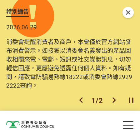
特別通告
關閉
2026.06.29
消委會提醒消費者及商戶，本會僅於官方網站發
布消費警示。如接獲以消委會名義發出的產品回
收相關來電、電郵、短訊或社交媒體訊息，切勿
輕信回應，更應避免透露任何個人資料。如有疑
問，請致電防騙易熱線18222或消委會熱線2929
2222查詢。
1
/
2
上一個
下一個
開
Skip to main content
目
消費者委員會