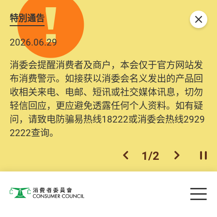
特別通告
关闭
2026.06.29
消委会提醒消费者及商户，本会仅于官方网站发
布消费警示。如接获以消委会名义发出的产品回
收相关来电、电邮、短讯或社交媒体讯息，切勿
轻信回应，更应避免透露任何个人资料。如有疑
问，请致电防骗易热线18222或消委会热线2929
2222查询。
1
/
2
上一个
下一个
开
Skip to main content
目
消费者委员会