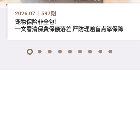
2026.07
597期
宠物保险非全包！
一文看清保费保额落差 严防理赔盲点添保障
1
2
3
4
5
6
7
8
9