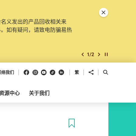
关闭特別通告
会名义发出的产品回收相关来
料。如有疑问，请致电防骗易热
1
/
2
上一个
下一个
开始/暂停幻灯
Facebook
Instagram
Youtube
抖音
领英
分享到
开启搜寻框
联络我们
繁
资源中心
关于我们
收藏