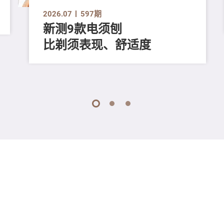
2026.07
597期
新测9款电须刨
比剃须表现、舒适度
1
2
3