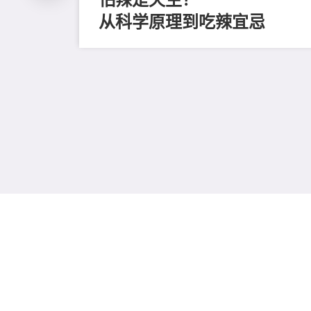
从科学原理到吃辣宜忌
评