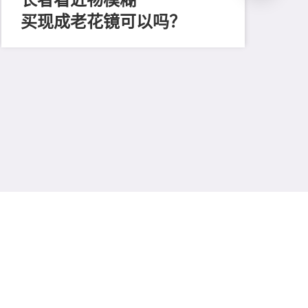
买现成老花镜可以吗？
202
「
顔
清