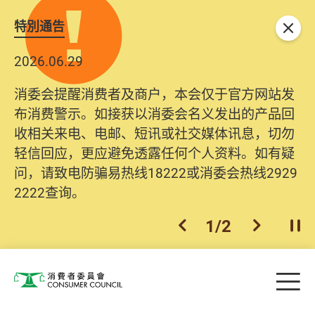
特別通告
关闭
2026.06.29
消委会提醒消费者及商户，本会仅于官方网站发
布消费警示。如接获以消委会名义发出的产品回
收相关来电、电邮、短讯或社交媒体讯息，切勿
轻信回应，更应避免透露任何个人资料。如有疑
问，请致电防骗易热线18222或消委会热线2929
2222查询。
1
/
2
上一个
下一个
开
Skip to main content
目
消费者委员会