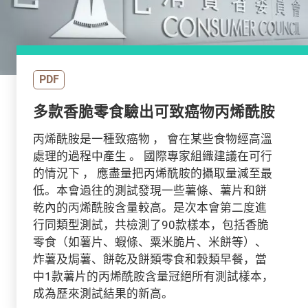
PDF
多款香脆零食驗出可致癌物丙烯酰胺
丙烯酰胺是一種致癌物 ， 會在某些食物經高溫
處理的過程中產生 。 國際專家組織建議在可行
的情況下 ， 應盡量把丙烯酰胺的攝取量減至最
低。本會過往的測試發現一些薯條、薯片和餅
乾內的丙烯酰胺含量較高。是次本會第二度進
行同類型測試，共檢測了90款樣本，包括香脆
零食（如薯片、蝦條、粟米脆片、米餅等）、
炸薯及焗薯、餅乾及餅類零食和穀類早餐，當
中1款薯片的丙烯酰胺含量冠絕所有測試樣本，
成為歷來測試結果的新高。