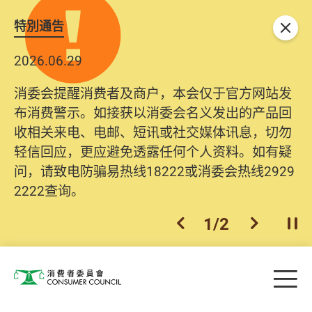
特別通告
关闭
2026.06.29
消委会提醒消费者及商户，本会仅于官方网站发
布消费警示。如接获以消委会名义发出的产品回
收相关来电、电邮、短讯或社交媒体讯息，切勿
轻信回应，更应避免透露任何个人资料。如有疑
问，请致电防骗易热线18222或消委会热线2929
2222查询。
1
/
2
上一个
下一个
开
Skip to main content
目
消费者委员会