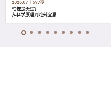
2026.07
597期
怕辣是天生？
从科学原理到吃辣宜忌
1
2
3
4
5
6
7
8
9