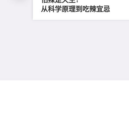
从科学原理到吃辣宜忌
磨毛