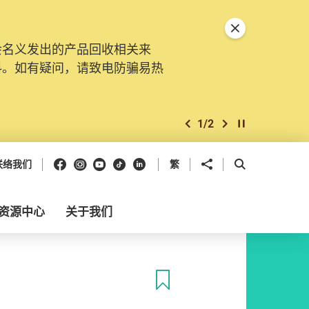
关闭特別通告
会名义发出的产品回收相关来
料。如有疑问，请致电防骗易热
1
/
2
上一个
下一个
开始/暂停幻灯
Facebook
Instagram
Youtube
抖音
领英
分享到
开启搜寻框
联络我们
繁
资源中心
关于我们
收藏