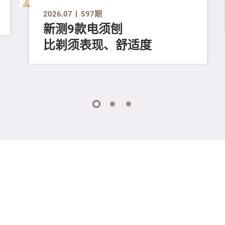
2026.07
597期
新测9款电须刨
比剃须表现、舒适度
1
2
3