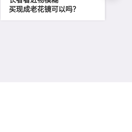
买现成老花镜可以吗？
202
「
顔
清