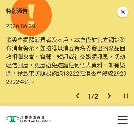
特別通告
關閉
2026.06.29
消委會提醒消費者及商戶，本會僅於官方網站發
布消費警示。如接獲以消委會名義發出的產品回
收相關來電、電郵、短訊或社交媒體訊息，切勿
輕信回應，更應避免透露任何個人資料。如有疑
問，請致電防騙易熱線18222或消委會熱線2929
2222查詢。
1
/
2
上一個
下一個
開
Skip to main content
目
消費者委員會