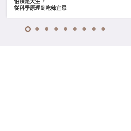
怕辣是天生？
從科學原理到吃辣宜忌
1
2
3
4
5
6
7
8
9