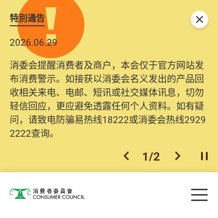
特別通告
关闭
2026.06.29
消委会提醒消费者及商户，本会仅于官方网站发
布消费警示。如接获以消委会名义发出的产品回
收相关来电、电邮、短讯或社交媒体讯息，切勿
轻信回应，更应避免透露任何个人资料。如有疑
问，请致电防骗易热线18222或消委会热线2929
2222查询。
1
/
2
上一个
下一个
开
Skip to main content
目
消费者委员会