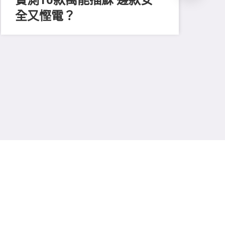
全又慳電？
202
尋
吸
強