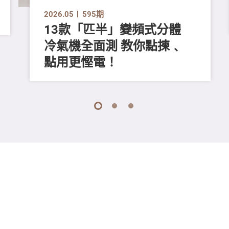
2026.05
595期
13款「匹半」變頻式分體
冷氣機全面測 教你點揀﹑
點用更慳電！
1
2
3