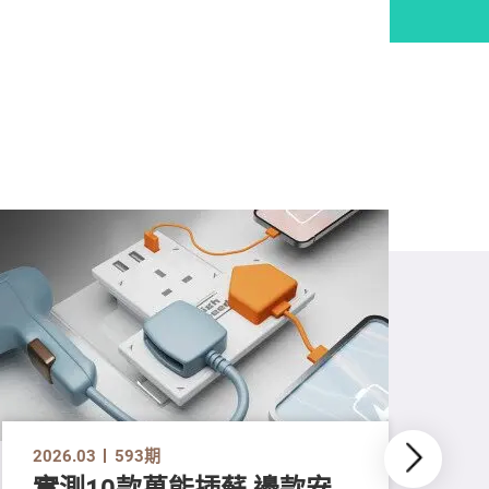
2026.03
593期
實測10款萬能插蘇 邊款安