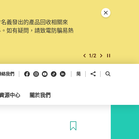
關閉特別通告
會名義發出的產品回收相關來
料。如有疑問，請致電防騙易熱
1
/
2
上一個
下一個
開始/暫停幻燈
Facebook
Instagram
Youtube
抖音
領英
分享到
開啟搜尋框
聯絡我們
简
資源中心
關於我們
收藏