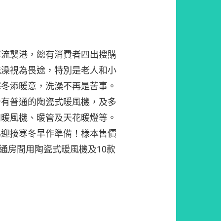
寒流襲港，總有消費者四出搜購
洗澡視為畏途，特別是老人和小
寒冬添暖意，洗澡不再是苦事。
計有普通的陶瓷式暖風機，及多
如暖風機、暖管及天花暖燈等。
為迎接寒冬早作準備！樣本售價
5款普通房間用陶瓷式暖風機及10款