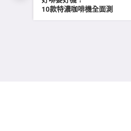
10款特濃咖啡機全面測
留
進