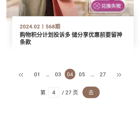
2024.02
568期
购物积分计划投诉多 储分享优惠前要留神
条款
上一页
下一页
01
…
03
04
05
…
27
第
/ 27 页
去