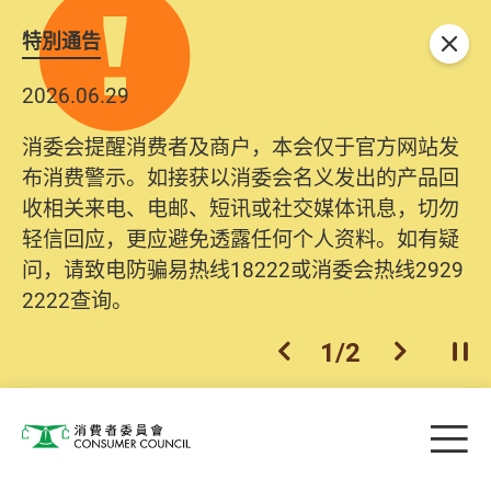
特別通告
关闭
2026.06.29
消委会提醒消费者及商户，本会仅于官方网站发
布消费警示。如接获以消委会名义发出的产品回
收相关来电、电邮、短讯或社交媒体讯息，切勿
轻信回应，更应避免透露任何个人资料。如有疑
问，请致电防骗易热线18222或消委会热线2929
2222查询。
1
/
2
上一个
下一个
开
Skip to main content
目
消费者委员会