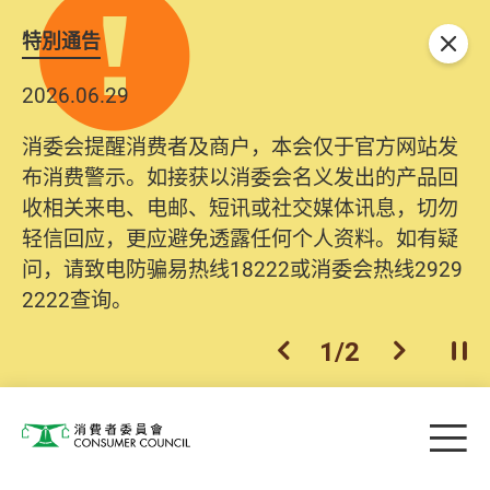
特別通告
关闭
2026.06.29
消委会提醒消费者及商户，本会仅于官方网站发
布消费警示。如接获以消委会名义发出的产品回
收相关来电、电邮、短讯或社交媒体讯息，切勿
轻信回应，更应避免透露任何个人资料。如有疑
问，请致电防骗易热线18222或消委会热线2929
2222查询。
1
/
2
上一个
下一个
开
Skip to main content
目
消费者委员会