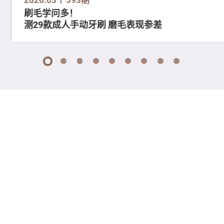
刷毛学问多！
测29款成人手动牙刷 磨毛表现参差
1
2
3
4
5
6
7
8
9