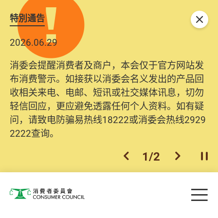
特別通告
关闭
2026.06.29
消委会提醒消费者及商户，本会仅于官方网站发
布消费警示。如接获以消委会名义发出的产品回
收相关来电、电邮、短讯或社交媒体讯息，切勿
轻信回应，更应避免透露任何个人资料。如有疑
问，请致电防骗易热线18222或消委会热线2929
2222查询。
1
/
2
上一个
下一个
开
Skip to main content
目
消费者委员会