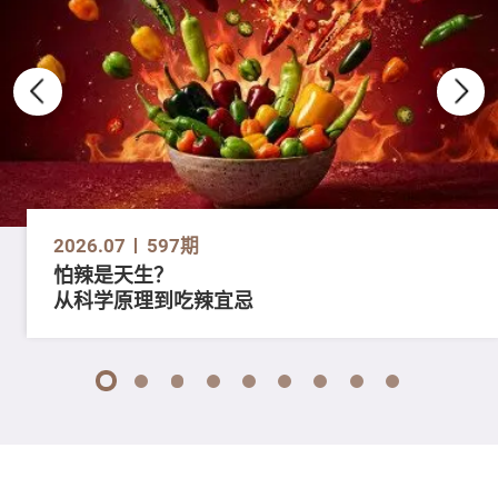
2026.07
597期
怕辣是天生？
从科学原理到吃辣宜忌
1
2
3
4
5
6
7
8
9