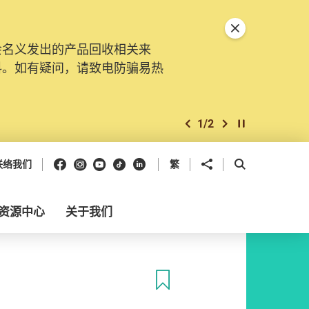
关闭特別通告
会名义发出的产品回收相关来
料。如有疑问，请致电防骗易热
1
/
2
上一个
下一个
开始/暂停幻灯
Facebook
Instagram
Youtube
抖音
领英
分享到
开启搜寻框
联络我们
繁
资源中心
关于我们
收藏