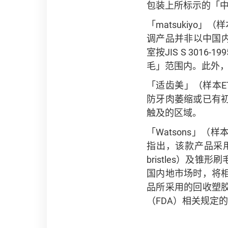
包装上所标示的「
「matsukiyo」
调产品并非以中国内地
室按JIS S 30
毛」范围内。此外
「适齿美」（样本ET
防牙肉萎缩或已有
触及的区域。
「Watsons」
指出，该款产品采用混合
bristles）
国内地市场时，将
品所采用的回收塑胶
（FDA）相关规定