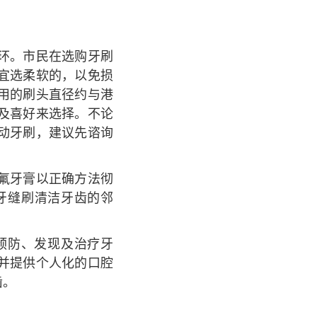
环。市民在选购牙刷
宜选柔软的，以免损
用的刷头直径约与港
及喜好来选择。不论
动牙刷，建议先谘询
氟牙膏以正确方法彻
牙缝刷清洁牙齿的邻
预防、发现及治疗牙
并提供个人化的口腔
齿。