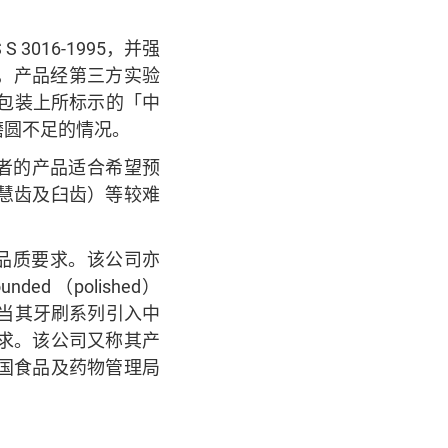
3016-1995，并强
亦称，产品经第三方实验
符合包装上所标示的「中
磨圆不足的情况。
，前者的产品适合希望预
慧齿及臼齿）等较难
和品质要求。该公司亦
d （polished）
。当其牙刷系列引入中
求。该公司又称其产
美国食品及药物管理局