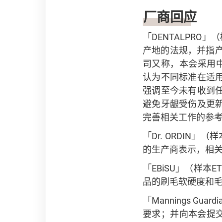
厂商回应
「DENTALPRO」
产地的法规，并指产品
司又称，本会采用中国
认为不同标准在适
强调至今未有收到
避免牙龈受伤及更
完善相关工作的参
「Dr. ORDIN」（
的生产商表示，相
「EBiSU」（样本
品的刷毛软硬度和毛束拉
「Mannings G
要求；并向本会提交