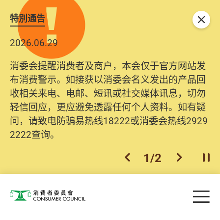
特別通告
关闭
2026.06.29
消委会提醒消费者及商户，本会仅于官方网站发
布消费警示。如接获以消委会名义发出的产品回
收相关来电、电邮、短讯或社交媒体讯息，切勿
轻信回应，更应避免透露任何个人资料。如有疑
问，请致电防骗易热线18222或消委会热线2929
2222查询。
1
/
2
上一个
下一个
开
Skip to main content
目
消费者委员会