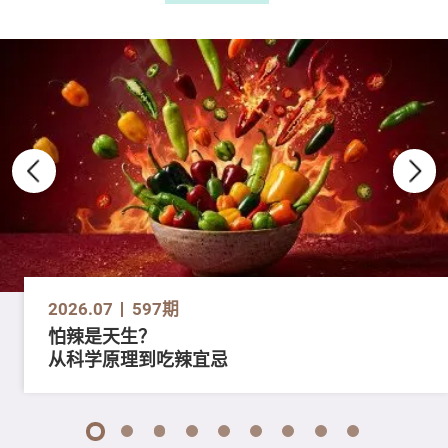
2026.07
597期
怕辣是天生？
从科学原理到吃辣宜忌
1
2
3
4
5
6
7
8
9