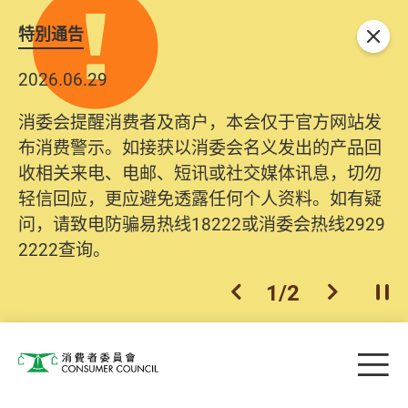
特別通告
关闭
2026.06.29
消委会提醒消费者及商户，本会仅于官方网站发
布消费警示。如接获以消委会名义发出的产品回
收相关来电、电邮、短讯或社交媒体讯息，切勿
轻信回应，更应避免透露任何个人资料。如有疑
问，请致电防骗易热线18222或消委会热线2929
2222查询。
1
/
2
上一个
下一个
开
Skip to main content
目
消费者委员会