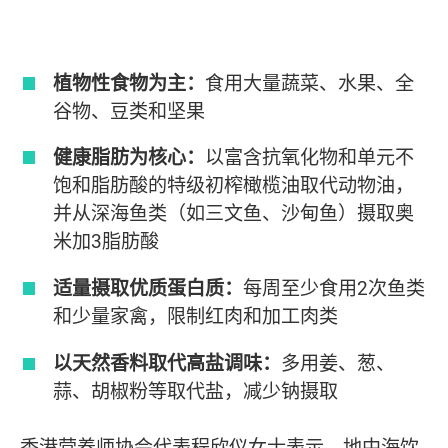
植物性食物为主：
食用大量蔬菜、水果、全
谷物、豆类和坚果
健康脂肪为核心：
以富含抗氧化物和单元不
饱和脂肪酸的特级初榨橄榄油取代动物油，
并从深海鱼类（如三文鱼、沙甸鱼）摄取奥
米加3脂肪酸
适量摄取优质蛋白质：
每周至少食用2次鱼类
和少量家禽，限制红肉和加工肉类
以天然香料取代高盐调味：
多用姜、葱、
蒜、胡椒粉等取代盐，减少钠摄取
香港营养师协会代表程欣仪女士表示，地中海饮