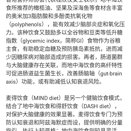
食所推荐的橄榄油、坚果及深海鱼等食材含丰富
的奥米加3脂肪酸和多酚类抗氧化物
（polyphenols），能有效减少脑部炎症和氧化压
力。该种饮食又鼓励多以全谷物和豆类等低升糖
指数（glycemic index，简称GI）食物作为谷粮
主食，有助稳定血糖及预防胰岛素抵抗，进而减
少因糖尿病对脑部造成的损害。再者，肠道菌群
与大脑健康存在关联，而地中海饮食的高纤特性
可促进肠道益生菌生长，改善肠脑轴（gut-brain
axis）功能，或有助减低认知衰退风险。
麦得饮食（MIND diet）是另一个健脑饮食模式，
结合了地中海饮食和得舒饮食（DASH diet），
对保护大脑健康的效果显著。麦得饮食专门为预
防认知衰退和阿兹海默症而设，提供明确的分量
指引，执行上较严格；地中海饮食则较具灵活