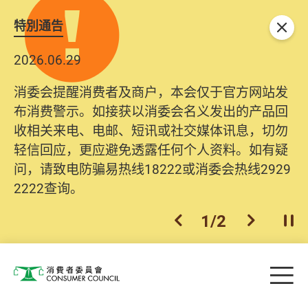
特別通告
关闭
2026.06.29
消委会提醒消费者及商户，本会仅于官方网站发
布消费警示。如接获以消委会名义发出的产品回
收相关来电、电邮、短讯或社交媒体讯息，切勿
轻信回应，更应避免透露任何个人资料。如有疑
问，请致电防骗易热线18222或消委会热线2929
2222查询。
1
/
2
上一个
下一个
开
Skip to main content
目
消费者委员会