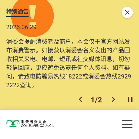
特別通告
关闭
2026.06.29
消委会提醒消费者及商户，本会仅于官方网站发
布消费警示。如接获以消委会名义发出的产品回
收相关来电、电邮、短讯或社交媒体讯息，切勿
轻信回应，更应避免透露任何个人资料。如有疑
问，请致电防骗易热线18222或消委会热线2929
2222查询。
1
/
2
上一个
下一个
开
Skip to main content
目
消费者委员会