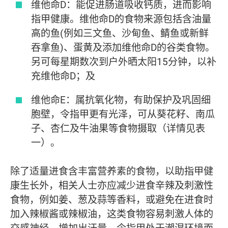
维他命D：能促进肠道吸收钙质，进而影响
指甲健康。维他命D的食物来源包括含油量
高的鱼(例如三文鱼、沙甸鱼、鲭鱼或新鲜
吞拿鱼)、蛋黄及添加维他命D的谷类食物。
另可每星期数次到户外晒太阳15分钟，以补
充维他命D；及
维他命E：属抗氧化物，有助保护及巩固细
胞壁，令指甲更有光泽，可从葵花籽、南瓜
子、杏仁及牛油果等食物摄取（详情见表
一）。
除了适量进食含丰富营养素的食物，以助指甲健
康生长外，相关人士亦应减少进食辛辣及刺激性
食物，例如姜、葱及蒜等香料，或避免在进食时
加入辣椒酱或辣椒油，这类食物容易刺激人体的
交感神经，增加出汗量，令指甲处于潮湿环境而