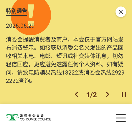
特別通告
关闭
2026.06.29
消委会提醒消费者及商户，本会仅于官方网站发
布消费警示。如接获以消委会名义发出的产品回
收相关来电、电邮、短讯或社交媒体讯息，切勿
轻信回应，更应避免透露任何个人资料。如有疑
问，请致电防骗易热线18222或消委会热线2929
2222查询。
1
/
2
上一个
下一个
开
Skip to main content
目
消费者委员会