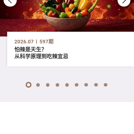
2026.07
597期
怕辣是天生？
从科学原理到吃辣宜忌
1
2
3
4
5
6
7
8
9