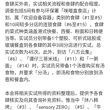
食肆买外卖，实试相关流程和食肆的配合程度。
调查包括5间有参与环保署「咪嘥盒食店」计
划、属「欢迎自备容器」类别的食肆（#1至#5）
和10间较多分店的连锁食肆（#6至#15），食肆
的菜式种类涵盖港式快餐、西餐、粉面和日韩便
当等。实试员分别带备1个塑胶、可折式硅胶或
玻璃餐盒到各食肆的其中3间分店进行实试，总
实试次数为45次。此外，到访「八方云集」
（#6）、「谭仔三哥米线」（#11）和「一粥
面」（#14）时，实试员另带备1个汤壼购买有汤
食物，并要求「分汤」，即汤和食物分别放到汤
壼和餐盒内。
本会将相关实试所得的资料整理后，提供予各食
肆核实及向其查询补充资料，惟当中「炑八韩
烤」（#3）、「sensory ZERO」（#5）、「牛