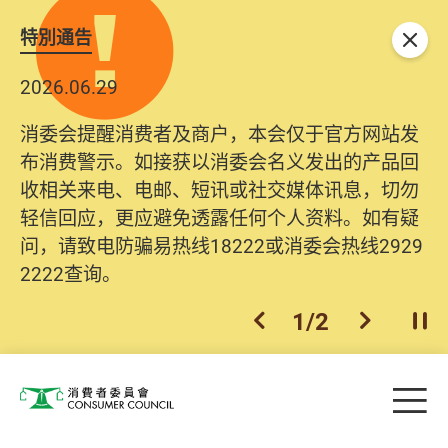
特別通告
关闭
2026.06.29
消委会提醒消费者及商户，本会仅于官方网站发
布消费警示。如接获以消委会名义发出的产品回
收相关来电、电邮、短讯或社交媒体讯息，切勿
轻信回应，更应避免透露任何个人资料。如有疑
问，请致电防骗易热线18222或消委会热线2929
2222查询。
1
/
2
上一个
下一个
开
Skip to main content
目
消费者委员会