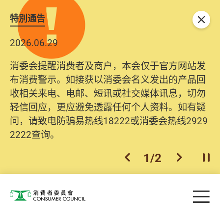
特別通告
关闭
2026.06.29
消委会提醒消费者及商户，本会仅于官方网站发
布消费警示。如接获以消委会名义发出的产品回
收相关来电、电邮、短讯或社交媒体讯息，切勿
轻信回应，更应避免透露任何个人资料。如有疑
问，请致电防骗易热线18222或消委会热线2929
2222查询。
1
/
2
上一个
下一个
开
Skip to main content
目
消费者委员会