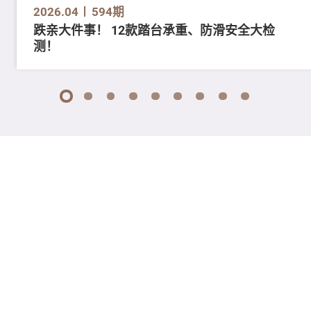
2026.04
594期
跌亲大件事！ 12款踏台承重、防滑安全大检
测！
1
2
3
4
5
6
7
8
9