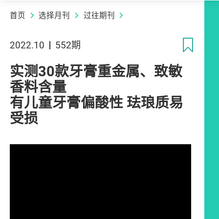
首页
选择月刊
过往期刊
收
2022.10
552期
实测30款牙膏重金属、致敏
香料含量
有儿童牙膏偏酸性 珐琅质易
受损