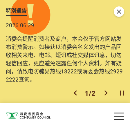
特別通告
关闭
2026.06.29
消委会提醒消费者及商户，本会仅于官方网站发
布消费警示。如接获以消委会名义发出的产品回
收相关来电、电邮、短讯或社交媒体讯息，切勿
轻信回应，更应避免透露任何个人资料。如有疑
问，请致电防骗易热线18222或消委会热线2929
2222查询。
1
/
2
上一个
下一个
开
Skip to main content
目
消费者委员会