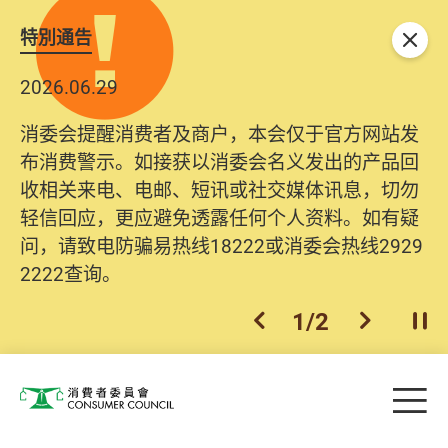
特別通告
关闭
2026.06.29
消委会提醒消费者及商户，本会仅于官方网站发
布消费警示。如接获以消委会名义发出的产品回
收相关来电、电邮、短讯或社交媒体讯息，切勿
轻信回应，更应避免透露任何个人资料。如有疑
问，请致电防骗易热线18222或消委会热线2929
2222查询。
1
/
2
上一个
下一个
开
Skip to main content
目
消费者委员会