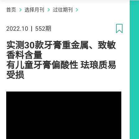
首页
选择月刊
过往期刊
收
2022.10
552期
实测30款牙膏重金属、致敏
香料含量
有儿童牙膏偏酸性 珐琅质易
受损