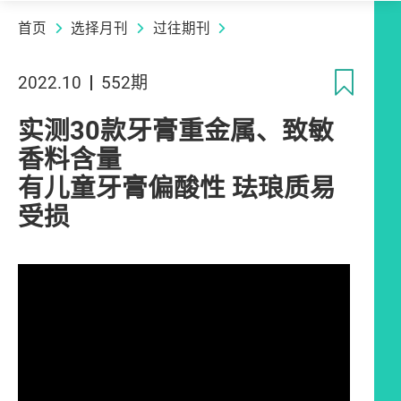
首页
选择月刊
过往期刊
收
2022.10
552期
实测30款牙膏重金属、致敏
香料含量
有儿童牙膏偏酸性 珐琅质易
受损