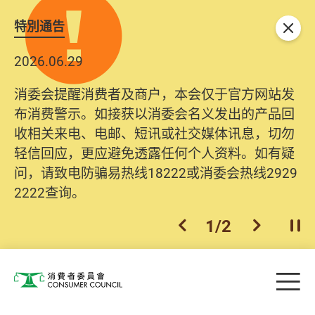
特別通告
关闭
2026.06.29
消委会提醒消费者及商户，本会仅于官方网站发
布消费警示。如接获以消委会名义发出的产品回
收相关来电、电邮、短讯或社交媒体讯息，切勿
轻信回应，更应避免透露任何个人资料。如有疑
问，请致电防骗易热线18222或消委会热线2929
2222查询。
1
/
2
上一个
下一个
开
Skip to main content
目
消费者委员会