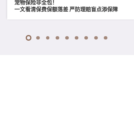
宠物保险非全包！
一文看清保费保额落差 严防理赔盲点添保障
1
2
3
4
5
6
7
8
9