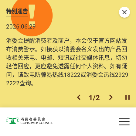
特別通告
关闭
2026.06.29
消委会提醒消费者及商户，本会仅于官方网站发
布消费警示。如接获以消委会名义发出的产品回
收相关来电、电邮、短讯或社交媒体讯息，切勿
轻信回应，更应避免透露任何个人资料。如有疑
问，请致电防骗易热线18222或消委会热线2929
2222查询。
1
/
2
上一个
下一个
开
Skip to main content
目
消费者委员会