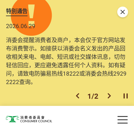
特別通告
关闭
2026.06.29
消委会提醒消费者及商户，本会仅于官方网站发
布消费警示。如接获以消委会名义发出的产品回
收相关来电、电邮、短讯或社交媒体讯息，切勿
轻信回应，更应避免透露任何个人资料。如有疑
问，请致电防骗易热线18222或消委会热线2929
2222查询。
1
/
2
上一个
下一个
开
Skip to main content
目
消费者委员会