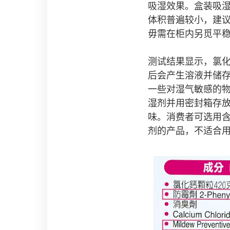
吸湿效果。盒装吸
体积普遍较小，建
毋需在柜内另觅平
测试结果显示，氯
后会产生溶液并储
一些对湿气敏感的
湿剂并用密封箱存
味。消费者可选用
剂的产品，不适合