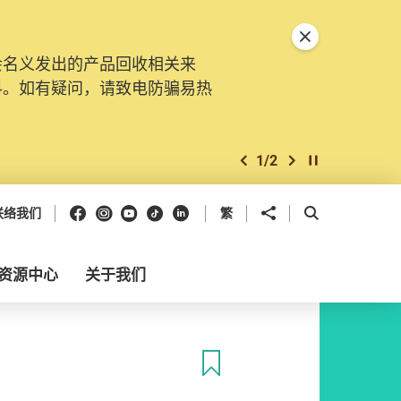
关闭特別通告
会名义发出的产品回收相关来
料。如有疑问，请致电防骗易热
1
/
2
上一个
下一个
开始/暂停幻灯
Facebook
Instagram
Youtube
抖音
领英
分享到
开启搜寻框
联络我们
繁
资源中心
关于我们
收藏