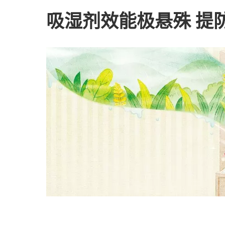
吸湿剂效能极悬殊 提