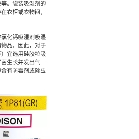
柜等。袋装吸湿剂的
挂在衣柜或衣物间，
惟氯化钙吸湿剂吸湿
的物品。因此，对于
等）宜选用硅胶粒吸
霉菌生长并发出气
称含有防霉剂或除虫