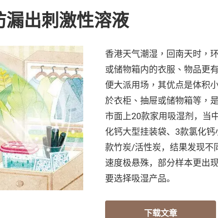
防漏出刺激性溶液
香港天气潮湿，回南天时，
或储物箱内的衣服、物品更
便大派用场，其优点是体积
於衣柜、抽屉或储物箱等，
市面上
20款家用吸湿剂，当
化钙大型挂装袋、3款氯化钙
款竹炭/活性炭，结果发现不
速度极悬殊，部分样本更出
要选择吸湿产品。
下载文章