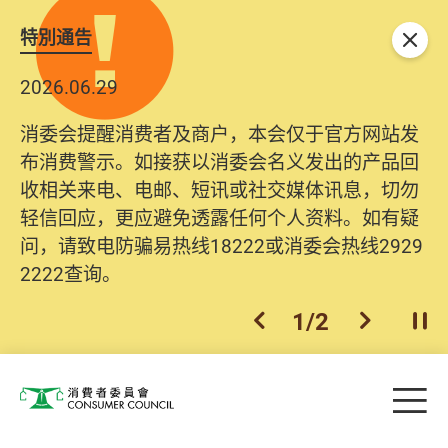
特別通告
关闭
2026.06.29
消委会提醒消费者及商户，本会仅于官方网站发
布消费警示。如接获以消委会名义发出的产品回
收相关来电、电邮、短讯或社交媒体讯息，切勿
轻信回应，更应避免透露任何个人资料。如有疑
问，请致电防骗易热线18222或消委会热线2929
2222查询。
1
/
2
上一个
下一个
开
Skip to main content
目
消费者委员会