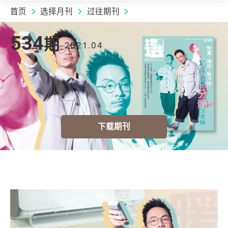
首页
选择月刊
过往期刊
2021.04 | 534
期
534
期
2021.04
下载期刊