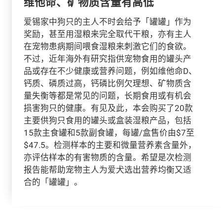
维他命、矿物质含量有高低
爱锡家中狗只的主人不时会给予「罐罐」作为
奖励，甚至用湿粮来完全取代干粮，亦有主人
在宠物患病期间喂食湿粮来刺激它们的食欲。
不过，近年海外有研究指供宠物食用的罐头产
品或存在不少健康或营养问题，例如维他命D、
钙质、磷质过高，钙磷比例欠理想、矿物质含
量失衡等都是常见的问题，长期食用或有机会
损害狗只的健康。有见及此，本会购买了20款
主要供狗只食用的罐头或盒装湿粮产品，包括
15款主食罐和5款副食罐，每罐/盒售价由$7至
$47.5。检测样本的主要和微量营养素含量外，
亦评估样本的有害物质的含量。希望是次检测
报告能帮助宠物主人为爱犬选出营养均衡又适
合的「罐罐」。