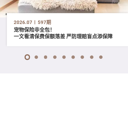
2026.07
597期
宠物保险非全包！
一文看清保费保额落差 严防理赔盲点添保障
1
2
3
4
5
6
7
8
9