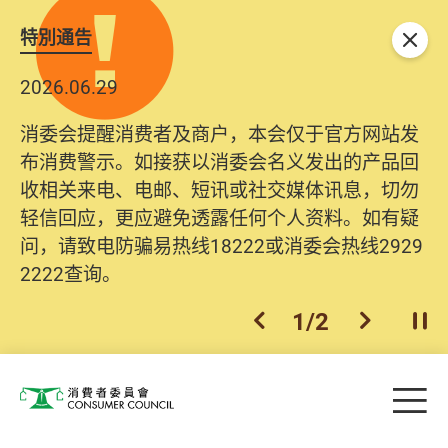
特別通告
关闭
2026.06.29
消委会提醒消费者及商户，本会仅于官方网站发
布消费警示。如接获以消委会名义发出的产品回
收相关来电、电邮、短讯或社交媒体讯息，切勿
轻信回应，更应避免透露任何个人资料。如有疑
问，请致电防骗易热线18222或消委会热线2929
2222查询。
1
/
2
上一个
下一个
开
Skip to main content
目
消费者委员会