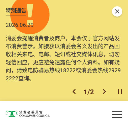
特別通告
关闭
2026.06.29
消委会提醒消费者及商户，本会仅于官方网站发
布消费警示。如接获以消委会名义发出的产品回
收相关来电、电邮、短讯或社交媒体讯息，切勿
轻信回应，更应避免透露任何个人资料。如有疑
问，请致电防骗易热线18222或消委会热线2929
2222查询。
1
/
2
上一个
下一个
开
Skip to main content
目
消费者委员会