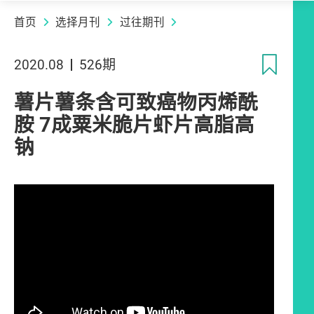
首页
选择月刊
过往期刊
收
2020.08
526期
薯片薯条含可致癌物丙烯酰
胺 7成粟米脆片虾片高脂高
钠