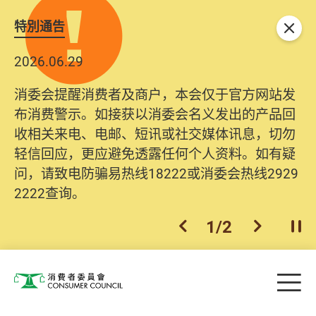
特別通告
关闭
2026.06.29
消委会提醒消费者及商户，本会仅于官方网站发
布消费警示。如接获以消委会名义发出的产品回
收相关来电、电邮、短讯或社交媒体讯息，切勿
轻信回应，更应避免透露任何个人资料。如有疑
问，请致电防骗易热线18222或消委会热线2929
2222查询。
1
/
2
上一个
下一个
开
Skip to main content
目
消费者委员会