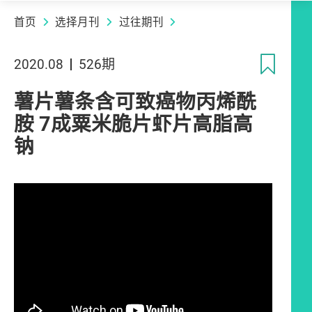
首页
选择月刊
过往期刊
收
2020.08
526期
薯片薯条含可致癌物丙烯酰
胺 7成粟米脆片虾片高脂高
钠