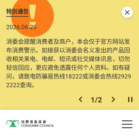
特別通告
关闭
2026.06.29
消委会提醒消费者及商户，本会仅于官方网站发
布消费警示。如接获以消委会名义发出的产品回
收相关来电、电邮、短讯或社交媒体讯息，切勿
轻信回应，更应避免透露任何个人资料。如有疑
问，请致电防骗易热线18222或消委会热线2929
2222查询。
1
/
2
上一个
下一个
开
Skip to main content
目
消费者委员会