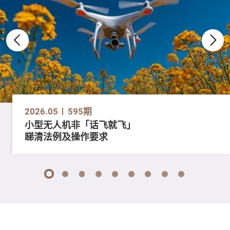
2026.05
595期
小型无人机非「话飞就飞」
睇清法例及操作要求
1
2
3
4
5
6
7
8
9