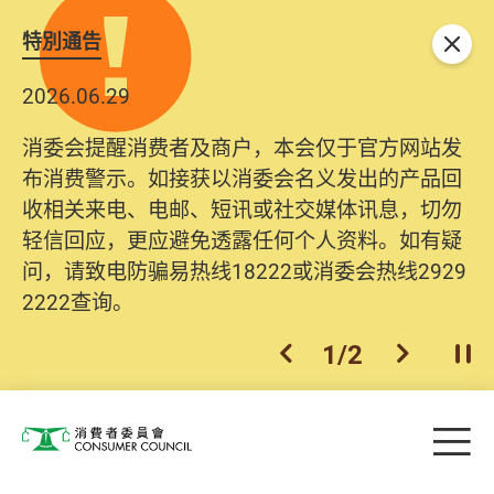
特別通告
关闭
2026.06.29
消委会提醒消费者及商户，本会仅于官方网站发
布消费警示。如接获以消委会名义发出的产品回
收相关来电、电邮、短讯或社交媒体讯息，切勿
轻信回应，更应避免透露任何个人资料。如有疑
问，请致电防骗易热线18222或消委会热线2929
2222查询。
1
/
2
上一个
下一个
开
Skip to main content
目
消费者委员会