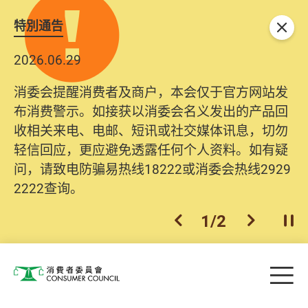
特別通告
关闭
2026.06.29
消委会提醒消费者及商户，本会仅于官方网站发
布消费警示。如接获以消委会名义发出的产品回
收相关来电、电邮、短讯或社交媒体讯息，切勿
轻信回应，更应避免透露任何个人资料。如有疑
问，请致电防骗易热线18222或消委会热线2929
2222查询。
1
/
2
上一个
下一个
开
Skip to main content
目
消费者委员会