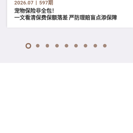
2026.07
597期
宠物保险非全包！
一文看清保费保额落差 严防理赔盲点添保障
1
2
3
4
5
6
7
8
9