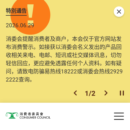
特別通告
关闭
2026.06.29
消委会提醒消费者及商户，本会仅于官方网站发
布消费警示。如接获以消委会名义发出的产品回
收相关来电、电邮、短讯或社交媒体讯息，切勿
轻信回应，更应避免透露任何个人资料。如有疑
问，请致电防骗易热线18222或消委会热线2929
2222查询。
1
/
2
上一个
下一个
开
Skip to main content
目
消费者委员会