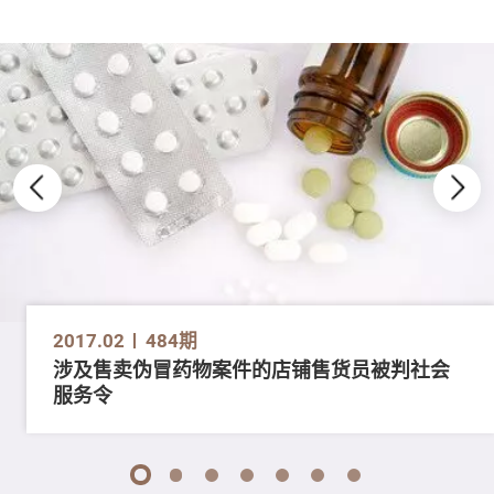
2017.02
484期
涉及售卖伪冒药物案件的店铺售货员被判社会
服务令
1
2
3
4
5
6
7