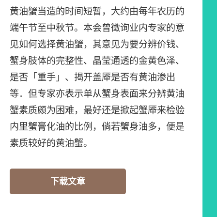
黄油蟹当造的时间短暂，大约由每年农历的
端午节至中秋节。本会曾徵询业内专家的意
见如何选择黄油蟹，其意见为要分辨价钱、
蟹身肢体的完整性、晶莹通透的金黄色泽、
是否「重手」、揭开盖厣是否有黄油渗出
等．但专家亦表示单从蟹身表面来分辨黄油
蟹素质颇为困难，最好还是掀起蟹厣来检验
内里蟹膏化油的比例，倘若蟹身油多，便是
素质较好的黄油蟹。
下载文章