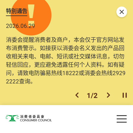
特別通告
关闭
2026.06.29
消委会提醒消费者及商户，本会仅于官方网站发
布消费警示。如接获以消委会名义发出的产品回
收相关来电、电邮、短讯或社交媒体讯息，切勿
轻信回应，更应避免透露任何个人资料。如有疑
问，请致电防骗易热线18222或消委会热线2929
2222查询。
1
/
2
上一个
下一个
开
Skip to main content
目
消费者委员会