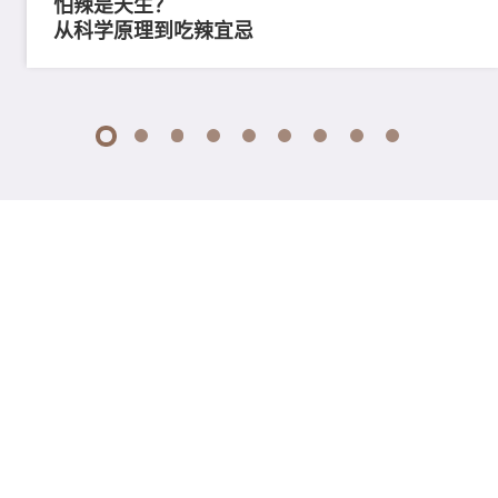
怕辣是天生？
从科学原理到吃辣宜忌
1
2
3
4
5
6
7
8
9