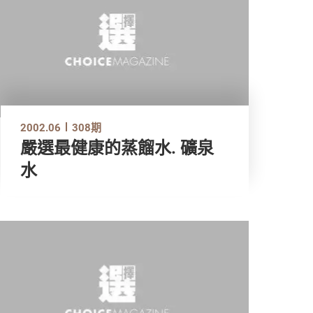
2002.06
308期
嚴選最健康的蒸餾水. 礦泉
水