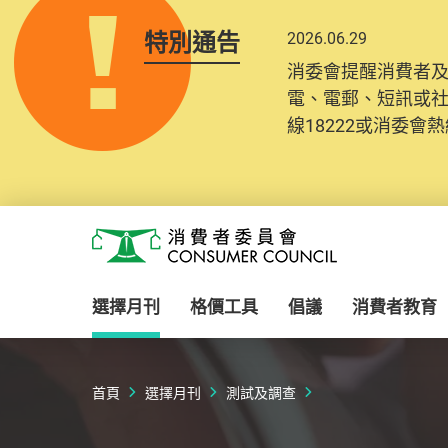
特別通告
2026.06.29
消委會提醒消費者
電、電郵、短訊或
線18222或消委會熱線
Skip to main content
消費者委員會
選擇月刊
格價工具
倡議
消費者教育
首頁
選擇月刊
測試及調查