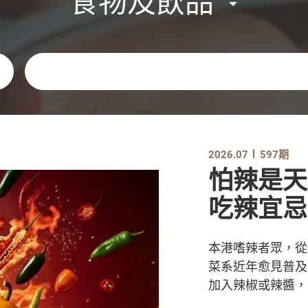
食物及飲品
關鍵字
2026.07
597期
怕辣是天
吃辣宜忌
本港嗜辣者眾，從
菜系近年愈見普及
加入辣椒或辣醬，以