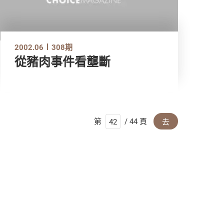
2002.06
308期
從豬肉事件看壟斷
第
/ 44 頁
去