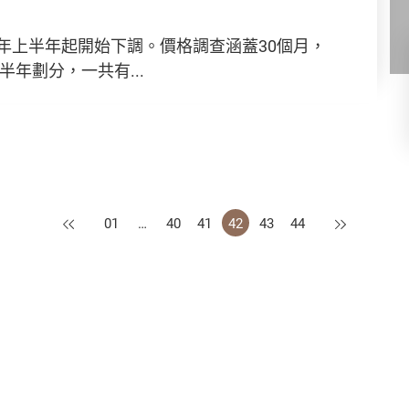
2年上半年起開始下調。價格調查涵蓋30個月，
半年劃分，一共有...
上一頁
下一頁
01
…
40
41
42
43
44