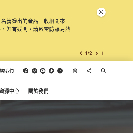
關閉特別通告
會名義發出的產品回收相關來
料。如有疑問，請致電防騙易熱
1
/
2
上一個
下一個
開始/暫停幻燈
Facebook
Instagram
Youtube
抖音
領英
分享到
開啟搜尋框
聯絡我們
简
資源中心
關於我們