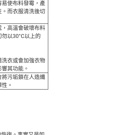
容易使布料發霉，產
性。而衣服清洗後切
成，高溫會破壞布料
以30°C以上的
醋洗衣或會加強衣物
影響其功能。
會將污垢鎖在人造纖
彈性。
肉恢復。事實又是如