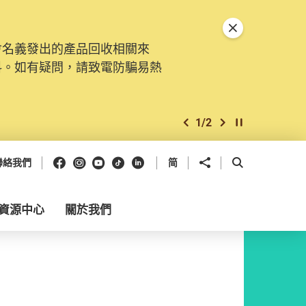
關閉特別通告
會名義發出的產品回收相關來
料。如有疑問，請致電防騙易熱
1
/
2
上一個
下一個
開始/暫停幻燈
Facebook
Instagram
Youtube
抖音
領英
分享到
開啟搜尋框
聯絡我們
简
資源中心
關於我們