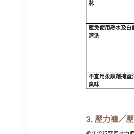
牀
避免使用熱水及白
清洗
不宜用柔順劑掩蓋
臭味
3
.
壓力褲／壓
近年流行穿着壓力