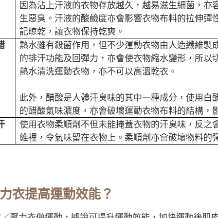
因為沾上汗液的衣物存放越久，越易滋生細菌，亦
生惡臭。汗液的酸鹼度亦會影響衣物布料的拉伸彈
記晾乾，讓衣物保持乾爽。
醋
熱水雖有殺菌作用，但不少運動衣物由人造纖維製
的排汗功能及回彈力，亦會使衣物縮水變形，所以切勿
熱水清洗運動衣物，亦不可以高溫乾衣。
此外，醋酸是人體汗臭味的其中一種成分，使用白
的醋酸氣味濃度，亦會破壞運動衣物布料的結構，
汗
使用衣物柔順劑不但未能掩蓋衣物的汗臭味，反之
維𥚃，令氣味留在衣物上。柔順劑亦會破壞物料的
力衣提高運動效能？
褲／壓力衣做運動，據說可提升運動效能，加快運動後肌