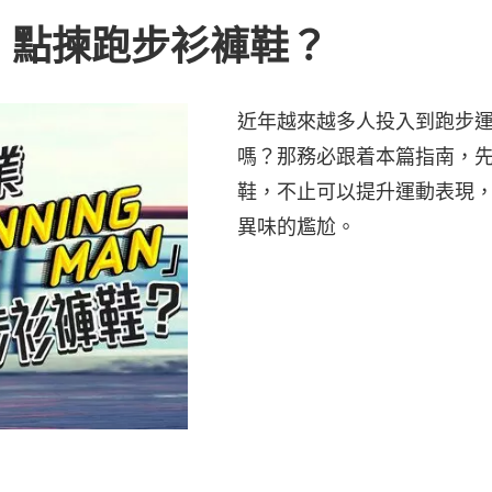
n」 點揀跑步衫褲鞋？
近年越來越多人投入到跑步
嗎？那務必跟着本篇指南，
鞋，不止可以提升運動表現
異味的尷尬。