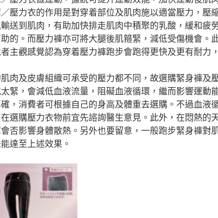
褲／壓力衣的作用是對穿着部位及肌肉施以適當壓力，壓
氣輸送到肌肉，有助加快排走肌肉中積聚的乳酸，緩和疲
幫助的。而壓力褲亦可將大腿後肌箍緊，減低受傷機會。
跑者主觀感覺認為穿着壓力褲跑步會跑得更快及更有耐力
的肌肉及皮膚組織可承受的壓力都不同，故選購緊身褲及
或太緊，會減低血液流量，阻礙血液循環，繼而影響運動
準確，消費者可根據自己的身高及體重去選購。不過血液
，在選購壓力衣物前宜先諮詢醫生意見。此外，在悶熱的
褲會否影響身體散熱。另外也要留意，一般跑步緊身褲對
未能達至上述效果。