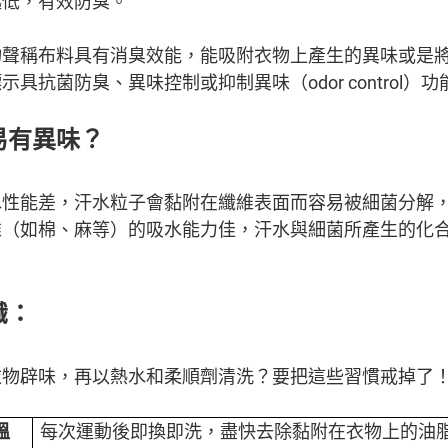
越低，有效防臭。
物聲稱布料具有消臭效能，能吸附衣物上產生的異味或是
具抗菌防臭、異味控制或抑制異味（odor control）功
易有異味？
水性能差，汗水粒子會黏附在纖維表面而容易被細菌分解
維（如棉、麻等）的吸水能力佳，汗水與細菌所產生的化
識：
衣物辟味，再以熱水和柔順劑清洗？要把這些習慣戒掉了
：
溫
每次運動後即換即洗，盡快去除黏附在衣物上的油