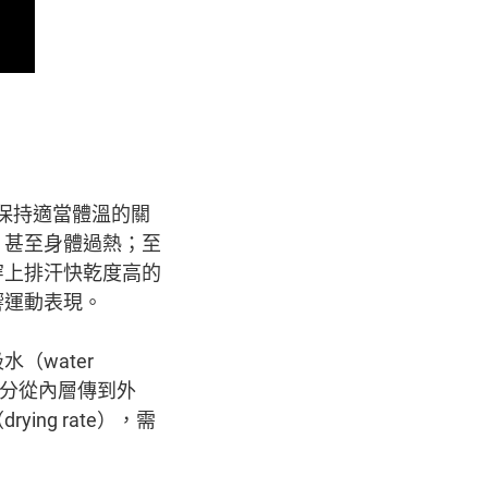
保持適當體溫的關
，甚至身體過熱；至
穿上排汗快乾度高的
響運動表現。
（water
水分從內層傳到外
ng rate），需