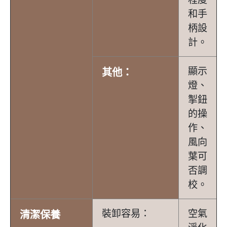
和手
柄設
計。
顯示
其他：
燈、
掣鈕
的操
作、
風向
葉可
否調
校。
裝卸容易：
空氣
清潔保養