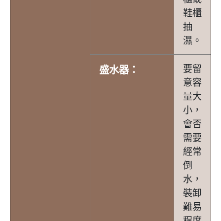
鞋櫃
抽
濕。
要留
盛水器：
意容
量大
小，
會否
需要
經常
倒
水，
裝卸
難易
程度