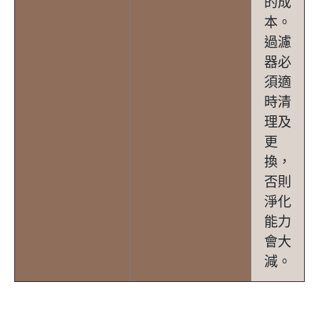
的成
本。
過濾
器必
須適
時清
理及
更
換，
否則
淨化
能力
會大
減。