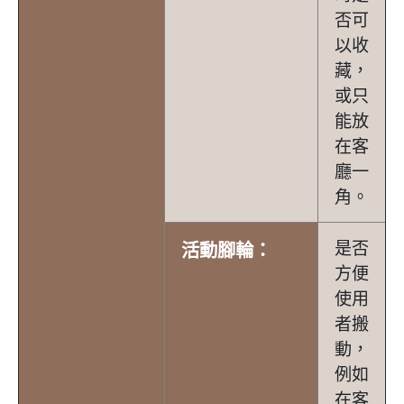
否可
以收
藏，
或只
能放
在客
廳一
角。
是否
活動腳輪：
方便
使用
者搬
動，
例如
在客