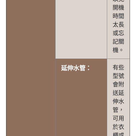
開機
時間
太長
或忘
記關
機。
有些
延伸水管：
型號
會附
送延
伸水
管，
可用
於衣
櫃或