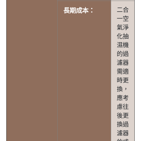
二合
長期成本：
一空
氣淨
化抽
濕機
的過
濾器
需適
時更
換，
應考
慮往
後更
換過
濾器