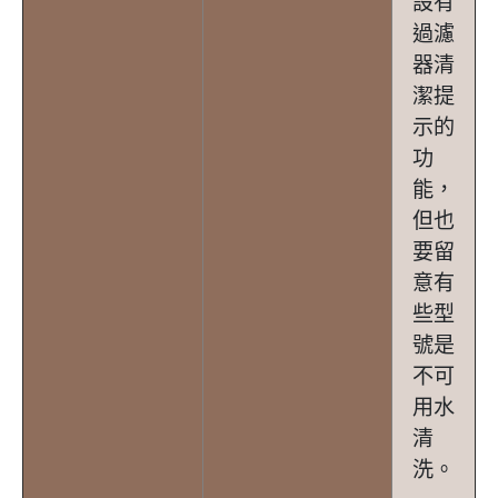
設有
過濾
器清
潔提
示的
功
能，
但也
要留
意有
些型
號是
不可
用水
清
洗。