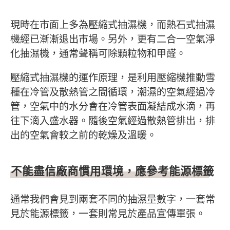
文章內容
現時在市面上多為壓縮式抽濕機，而熱石式抽濕
機經已漸漸退出市場。另外，更有二合一空氣淨
化抽濕機，通常聲稱可除顆粒物和甲醛。
壓縮式抽濕機的運作原理，是利用壓縮機推動雪
種在冷管及散熱管之間循環，潮濕的空氣經過冷
管，空氣中的水分會在冷管表面凝結成水滴，再
往下滴入盛水器。隨後空氣經過散熱管排出，排
出的空氣會較之前的乾燥及溫暖。
不能盡信廠商慣用環境，應參考能源標籤
通常我們會見到兩套不同的抽濕量數字，一套常
見於能源標籤，一套則常見於產品宣傳單張。