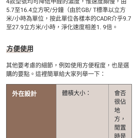
4款型號均可降低甲醛的濃度，惟速度頗慢，由
5.7至16.4立方呎/分鐘（由於GB/ T標準以立方
米/小時為單位，按此單位各樣本的CADR介乎9.7
至27.9立方米/小時，淨化速度相差1. 9倍。
方便使用
其他要考慮的細節，例如使用方便程度，也是選
購的要點。這裡簡單給大家列舉一下：
體積大小：
會否
外在設計
很佔
地
方，
閒置
時是