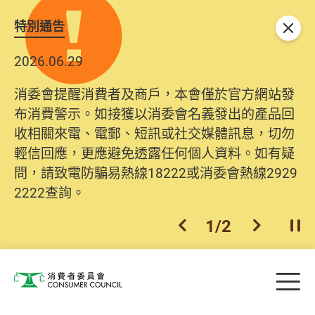
特別通告
關閉
2026.06.29
消委會提醒消費者及商戶，本會僅於官方網站發
布消費警示。如接獲以消委會名義發出的產品回
收相關來電、電郵、短訊或社交媒體訊息，切勿
輕信回應，更應避免透露任何個人資料。如有疑
問，請致電防騙易熱線18222或消委會熱線2929
2222查詢。
1
/
2
上一個
下一個
開
Skip to main content
目
消費者委員會