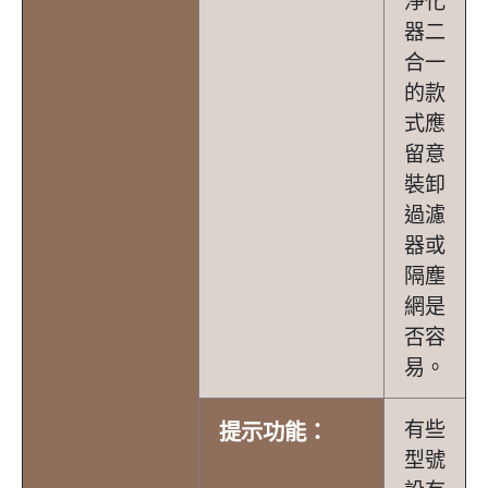
淨化
器二
合一
的款
式應
留意
裝卸
過濾
器或
隔塵
網是
否容
易。
有些
提示功能：
型號