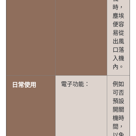
時，
塵埃
便容
易從
出風
口落
入機
內。
電子功能：
例如
日常使用
可否
預設
開關
機時
間，
以免