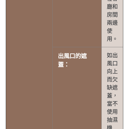
廳和
房間
兩邊
使
用。
如出
出風口的遮
風口
蓋：
向上
而欠
缺遮
蓋，
當不
使用
抽濕
機