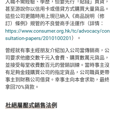
入職不需經驗、學歷，但要先行「貼錢」買貨，
甚至游說你以信用卡或借貸方式購買大量貨品。
這些公司更隨時用上現已納入《商品說明（修
訂）條例》規管的不良營商手法運作（詳情：
https://www.consumer.org.hk/tc/advocacy/con
sultation-papers/2010100201
）。
曾經就有事主經朋友介紹加入公司當傳銷商，公
司要求他繳交數千元入會費、購買數萬元貨品，
並接受每堂收費數百元的營銷訓練。當時事主沒
有足夠金錢購買公司的指定貨品，公司職員更帶
事主到財務公司借貸。幸事主向本會求助，最終
拿回70%貨款。
杜絕層壓式銷售法例