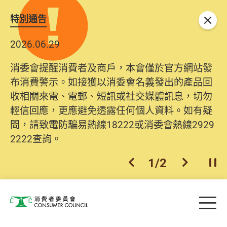
特別通告
關閉
2026.06.29
消委會提醒消費者及商戶，本會僅於官方網站發
布消費警示。如接獲以消委會名義發出的產品回
收相關來電、電郵、短訊或社交媒體訊息，切勿
輕信回應，更應避免透露任何個人資料。如有疑
問，請致電防騙易熱線18222或消委會熱線2929
2222查詢。
1
/
2
上一個
下一個
開
Skip to main content
目
消費者委員會