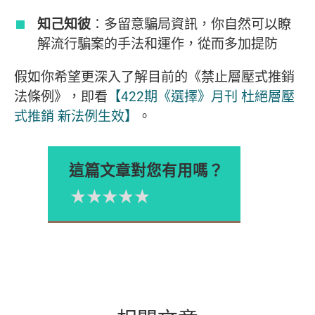
知己知彼
：多留意騙局資訊，你自然可以瞭
解流行騙案的手法和運作，從而多加提防
假如你希望更深入了解目前的《禁止層壓式推銷
法條例》，即看
【422期《選擇》月刊 杜絕層壓
式推銷 新法例生效】
。
這篇文章對您有用嗎？
1星
2星
3星
4星
5星
Please rate