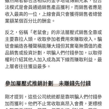
雖然兩者都包含相似的金字塔或傳銷元素，但合
法模式是會員通過銷售產品獲利，而銷售者應是
收入最高的一位，上線會員只會獲得銷售者總營
業額某個百分比的酬金。
反之，俗稱「老鼠會」的非法層壓式銷售全靠或
主要靠拉人頭，收取參加者費用來賺取收入。騙
徒會編造各種聲稱能賺大錢但其實毫無價值的產
品銷售或投資計劃，哄騙人們付錢參加，以取得
權利介紹其他人加入成為其下線而賺取利益，最
上層者往往獲益最多。
參加層壓式推銷計劃 未賺錢先付錢
剛才提到，這些公司統統都是靠哄騙人們付錢參
加而獲利。他們不止常收取高昂入會費，更標榜