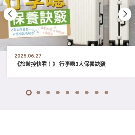
2025.06.27
《旅遊控快看！》 行李喼3大保養訣竅
1
2
3
4
5
6
7
8
9