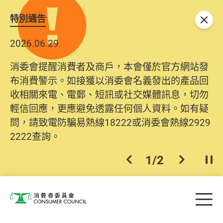
特別通告
關閉
2026.06.29
消委會提醒消費者及商戶，本會僅於官方網站發
布消費警示。如接獲以消委會名義發出的產品回
收相關來電、電郵、短訊或社交媒體訊息，切勿
輕信回應，更應避免透露任何個人資料。如有疑
問，請致電防騙易熱線18222或消委會熱線2929
2222查詢。
1
/
2
上一個
下一個
開
Skip to main content
目
消費者委員會