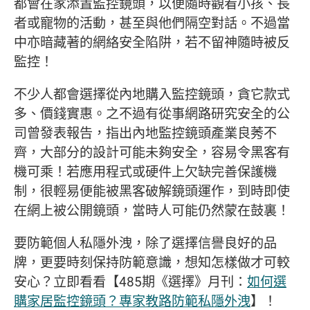
都會在家添置監控鏡頭，以便隨時觀看小孩、長
者或寵物的活動，甚至與他們隔空對話。不過當
中亦暗藏著的網絡安全陷阱，若不留神隨時被反
監控！
不少人都會選擇從內地購入監控鏡頭，貪它款式
多、價錢實惠。之不過有從事網路研究安全的公
司曾發表報告，指出內地監控鏡頭產業良莠不
齊，大部分的設計可能未夠安全，容易令黑客有
機可乘！若應用程式或硬件上欠缺完善保護機
制，很輕易便能被黑客破解鏡頭運作，到時即使
在網上被公開鏡頭，當時人可能仍然蒙在鼓裏！
要防範個人私隱外洩，除了選擇信譽良好的品
牌，更要時刻保持防範意識，想知怎樣做才可較
安心？立即看看【485期《選擇》月刊：
如何選
購家居監控鏡頭？專家教路防範私隱外洩
】！