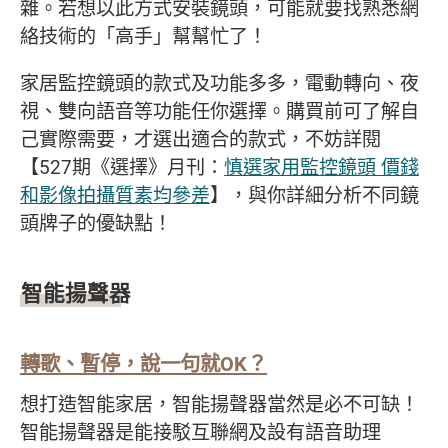
雜。若想以此方式安裝鏡頭，可能就要找熟悉網
絡技術的「高手」幫幫忙了！
家居監控鏡頭的款式及功能多多，電動轉向、夜
視、雙向語音等功能任你選擇。購買前可了解自
己實際需要，才選出適合的款式，不妨詳閱
【527期《選擇》月刊：
慎選家用監控鏡頭 價錢
和影像拍攝質素均參差
】，與你詳細分析不同鏡
頭牌子的優缺點！
智能揚聲器
轉歌
、
暫停
，
說一句就
OK
？
想打造智能家居，智能揚聲器當然是必不可缺！
智能揚聲器是能接駁互聯網及設有語音助理