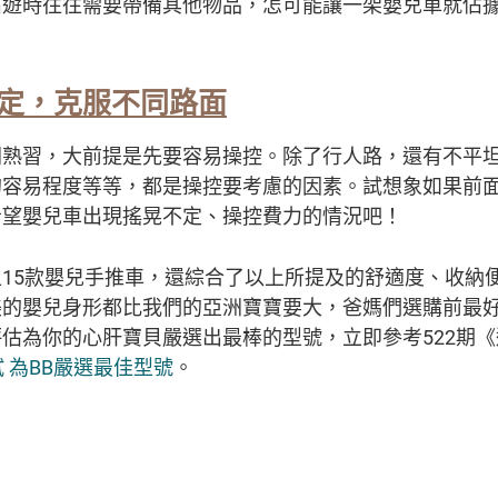
出遊時往往需要帶備其他物品，怎可能讓一架嬰兒車就佔
定，克服不同路面
間熟習，大前提是先要容易操控。除了行人路，還有不平
的容易程度等等，都是操控要考慮的因素。試想象如果前
希望嬰兒車出現搖晃不定、操控費力的情況吧！
15款嬰兒手推車，還綜合了以上所提及的舒適度、收納
美的嬰兒身形都比我們的亞洲寶寶要大，爸媽們選購前最
估為你的心肝寶貝嚴選出最棒的型號，立即參考522期
 為BB嚴選最佳型號
。