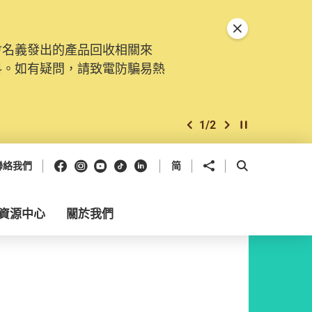
關閉特別通告
會名義發出的產品回收相關來
料。如有疑問，請致電防騙易熱
1
/
2
上一個
下一個
開始/暫停幻燈
Facebook
Instagram
Youtube
抖音
領英
分享到
開啟搜尋框
聯絡我們
简
資源中心
關於我們