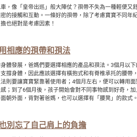
兒車，像「皇帝出巡」般大陣仗？孭帶不失為一種輕便又
親密的接觸和互動。一條好的孭帶，除了考慮寶寶不同年
負擔也絕對是考慮因素！
用相應的孭帶和孭法
的身體發展，爸媽們要選擇相應的產品和孭法。3個月以下
力支撐身體，因此應該選擇有橫抱式和有脊椎承托的腰帶
孭法則要讓寶寶緊靠著使用者；4個月左右，便可以轉用面
全感；到了6個月後，孩子開始會對不同事物感到好奇，加
子面朝外面，背對著爸媽，也可以選擇有「腰凳」的款式
也別忘了自己肩上的負擔