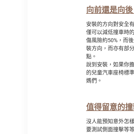
向前還是向後
安裝的方向對安全
僅可以減低撞車時的
傷風險約50%，而
裝方向，而亦有部
點。
說到安裝，如果你擔心
的兒童汽車座椅標
媽們。
值得留意的撞
沒人能預知意外怎
要測試側面撞擊等