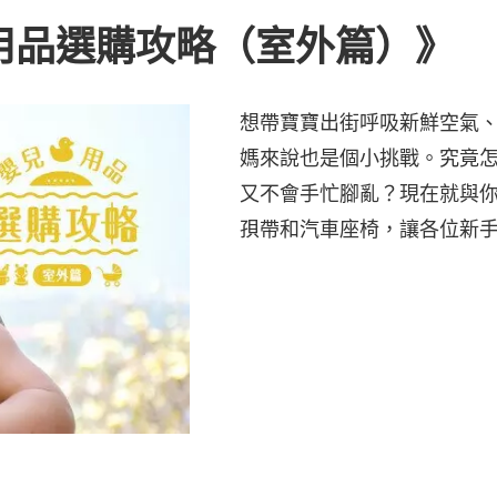
用品選購攻略（室外篇）》
想帶寶寶出街呼吸新鮮空氣
媽來說也是個小挑戰。究竟
又不會手忙腳亂？現在就與
孭帶和汽車座椅，讓各位新