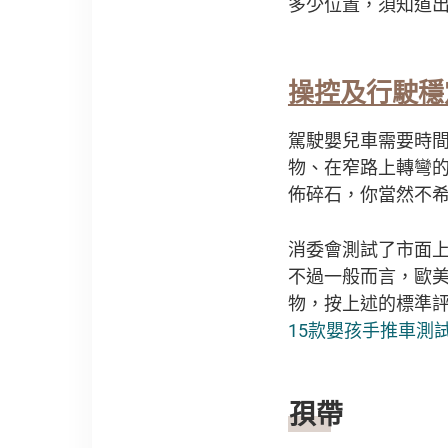
多少位置，須知道
操控及行駛穩
駕駛嬰兒車需要時
物、在窄路上轉彎
佈碎石，你當然不
消委會測試了市面上
不過一般而言，歐
物，按上述的標準評
15款嬰孩手推車測試
孭帶