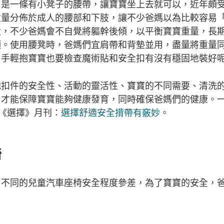
」是一條有小凳子的腰帶，讓寶寶坐上去就可以，近年頗
重量分佈於成人的腰部和下肢，讓不少爸媽以為比較容易
大，不少爸媽會不自覺將軀幹後傾，以平衡寶寶重量，長
傾。使用腰凳時，爸媽們宜肩帶和背墊並用，盡量將重量
用手輕抱寶寶也要檢查魔術貼和安全扣有沒有穩固地裝好
他扣件的安全性、活動的靈活性、寶寶的不同需要、清洗
，才能保障寶寶能夠健康發育，同時確保爸媽們的健康。
期《選擇》月刊：
選擇舒適安全揹帶有竅妙
。
椅
！不同的兒童汽車座椅安全程度參差，為了寶寶的安全，