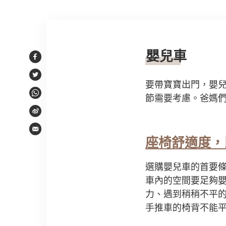
文章內容
嬰兒車
Facebook
Twitter
要帶寶寶出門，嬰
節需要考慮。爸媽
WhatsApp
Weibo
Email
座椅舒適度，
選購嬰兒車的首要
車內的空間要足夠
力、遇到稍稍不平
手推車的椅背不能