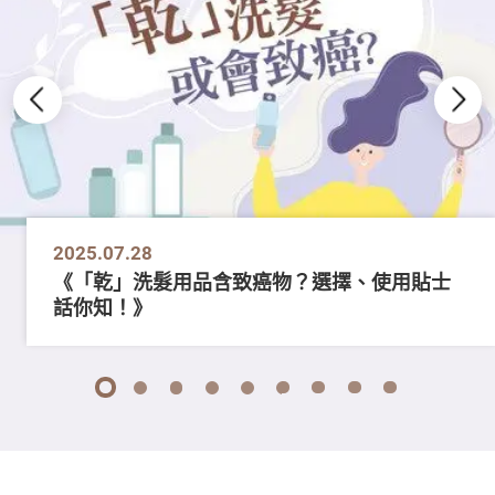
2025.07.28
《「乾」洗髮用品含致癌物？選擇、使用貼士
話你知！》
1
2
3
4
5
6
7
8
9