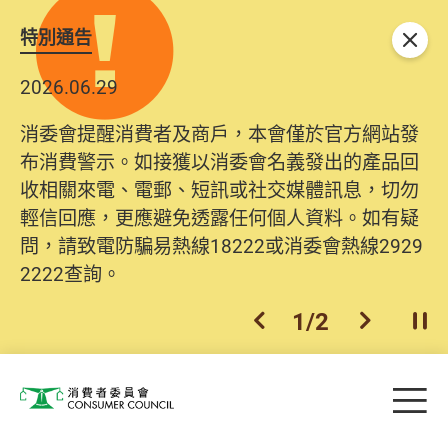
特別通告
關閉
2026.06.29
消委會提醒消費者及商戶，本會僅於官方網站發
布消費警示。如接獲以消委會名義發出的產品回
收相關來電、電郵、短訊或社交媒體訊息，切勿
輕信回應，更應避免透露任何個人資料。如有疑
問，請致電防騙易熱線18222或消委會熱線2929
2222查詢。
1
/
2
上一個
下一個
開
Skip to main content
目
消費者委員會