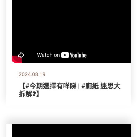
2024.08.19
【#今期選擇有咩睇 | #廁紙 迷思大
拆解❓】