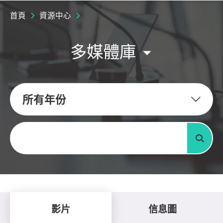
首頁
資源中心
多媒體庫
所有年份
關鍵字
搜尋
影片
信息圖