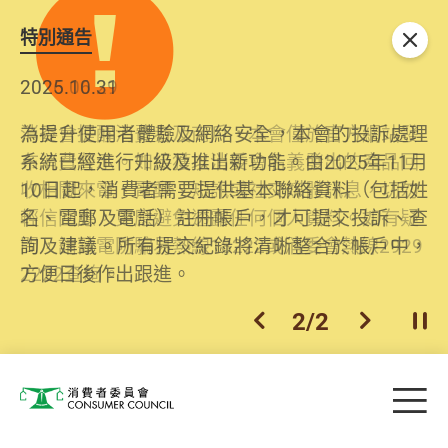
特別通告
關閉
2026.06.29
2025.10.31
消委會提醒消費者及商戶，本會僅於官方網站發
為提升使用者體驗及網絡安全，本會的投訴處理
布消費警示。如接獲以消委會名義發出的產品回
系統已經進行升級及推出新功能。由2025年11月
收相關來電、電郵、短訊或社交媒體訊息，切勿
10日起，消費者需要提供基本聯絡資料（包括姓
輕信回應，更應避免透露任何個人資料。如有疑
名、電郵及電話）註冊帳戶，才可提交投訴、查
問，請致電防騙易熱線18222或消委會熱線2929
詢及建議。所有提交紀錄將清晰整合於帳戶中，
2222查詢。
方便日後作出跟進。
2
/
2
上一個
下一個
開
Skip to main content
目
消費者委員會