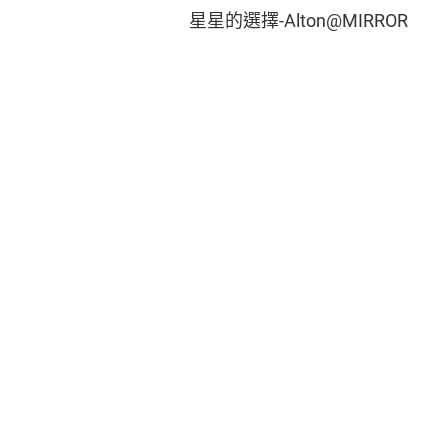
星星的選擇-Alton@MIRROR
版權和免責聲明
私隱政策
無障礙聲明
促進種族平等