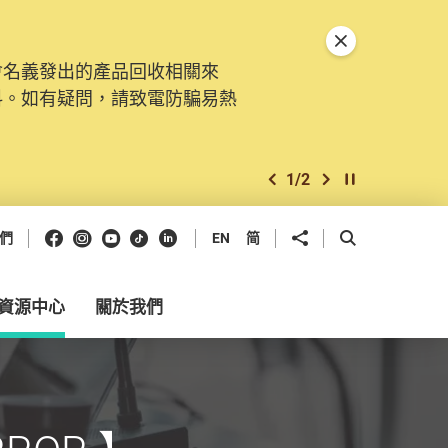
關閉特別通告
會名義發出的產品回收相關來
料。如有疑問，請致電防騙易熱
1
/
2
上一個
下一個
開始/暫停幻燈
Facebook
Instagram
Youtube
抖音
領英
分享到
開啟搜尋框
們
EN
简
資源中心
關於我們