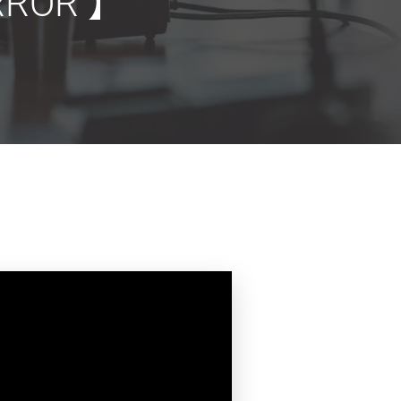
ROR 】