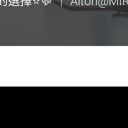
擇⭐💬 ｜ Alton@MIR