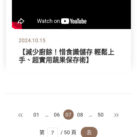
2024.10.15
【減少廚餘！惜食識儲存 輕鬆上
手、超實用蔬果保存術】
上一頁
下一頁
01
…
06
07
08
…
50
第
/ 50 頁
去