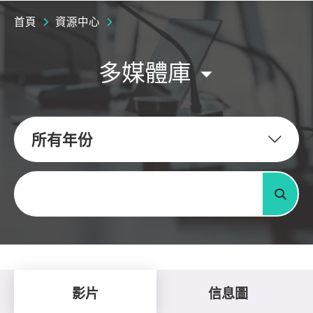
首頁
資源中心
多媒體庫
所有年份
關鍵字
搜尋
影片
信息圖