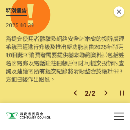
特別通告
關閉
2026.06.29
2025.10.31
消委會提醒消費者及商戶，本會僅於官方網站發
為提升使用者體驗及網絡安全，本會的投訴處理
布消費警示。如接獲以消委會名義發出的產品回
系統已經進行升級及推出新功能。由2025年11月
收相關來電、電郵、短訊或社交媒體訊息，切勿
10日起，消費者需要提供基本聯絡資料（包括姓
輕信回應，更應避免透露任何個人資料。如有疑
名、電郵及電話）註冊帳戶，才可提交投訴、查
問，請致電防騙易熱線18222或消委會熱線2929
詢及建議。所有提交紀錄將清晰整合於帳戶中，
2222查詢。
方便日後作出跟進。
2
/
2
上一個
下一個
開
Skip to main content
目
消費者委員會