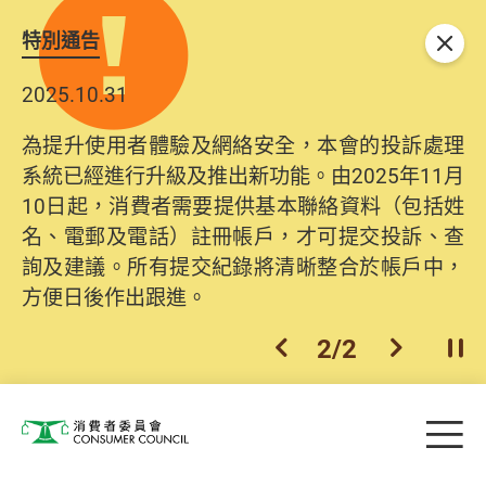
特別通告
關閉
2025.10.31
為提升使用者體驗及網絡安全，本會的投訴處理
系統已經進行升級及推出新功能。由2025年11月
10日起，消費者需要提供基本聯絡資料（包括姓
名、電郵及電話）註冊帳戶，才可提交投訴、查
詢及建議。所有提交紀錄將清晰整合於帳戶中，
方便日後作出跟進。
2
/
2
上一個
下一個
開
Skip to main content
目
消費者委員會