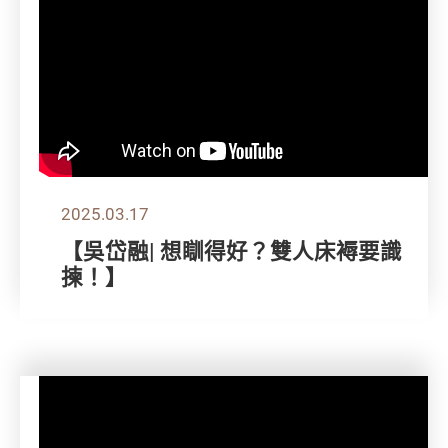
2025.03.17
【吳岱融| 想瞓得好？雙人床褥要識
揀！】