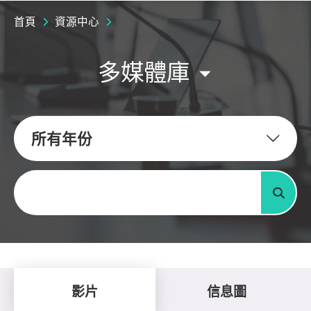
首頁
資源中心
多媒體庫
所有年份
關鍵字
搜尋
影片
信息圖