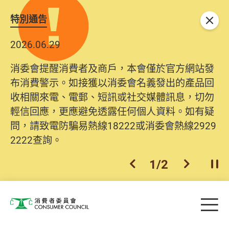
特別通告
關閉
2026.06.29
消委會提醒消費者及商戶，本會僅於官方網站發
布消費警示。如接獲以消委會名義發出的產品回
收相關來電、電郵、短訊或社交媒體訊息，切勿
輕信回應，更應避免透露任何個人資料。如有疑
問，請致電防騙易熱線18222或消委會熱線2929
2222查詢。
1
/
2
上一個
下一個
開
Skip to main content
目
消費者委員會