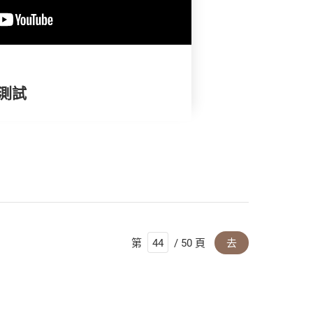
褲測試
第
/ 50 頁
去