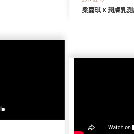
梁嘉琪 X 潤膚乳測