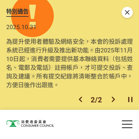
特別通告
關閉
2025.10.31
為提升使用者體驗及網絡安全，本會的投訴處理
系統已經進行升級及推出新功能。由2025年11月
10日起，消費者需要提供基本聯絡資料（包括姓
名、電郵及電話）註冊帳戶，才可提交投訴、查
詢及建議。所有提交紀錄將清晰整合於帳戶中，
方便日後作出跟進。
2
/
2
上一個
下一個
開
Skip to main content
目
消費者委員會