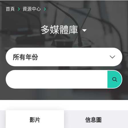
首頁
資源中心
多媒體庫
所有年份
關鍵字
搜尋
影片
信息圖