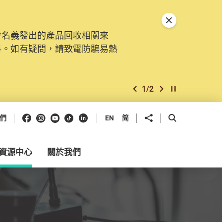
關閉特別通告
會名義發出的產品回收相關來
。由2025年11月10日起，
料。如有疑問，請致電防騙易熱
交投訴、查詢及建議。所有提交
2
/
2
上一個
下一個
開始/暫停幻燈
Facebook
Instagram
Youtube
抖音
領英
分享到
開啟搜尋框
們
EN
简
資源中心
關於我們