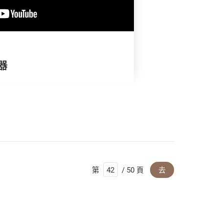
器
第
/ 50 頁
去