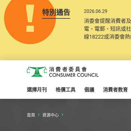
特別通告
2026.06.29
2025.10.31
消委會提醒消費者
為提升使用者體驗及
電、電郵、短訊或
消費者需要提供基
線18222或消委會熱線
紀錄將清晰整合於
Skip to main content
消費者委員會
選擇月刊
格價工具
倡議
消費者教育
首頁
資源中心