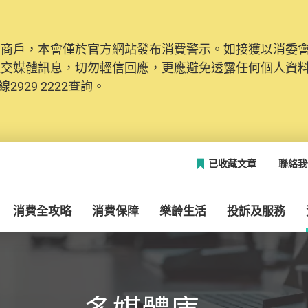
及商戶，本會僅於官方網站發布消費警示。如接獲以消委
網絡安全，本會的投訴處理系統已經進行升級及推出新功能
社交媒體訊息，切勿輕信回應，更應避免透露任何個人資
本聯絡資料（包括姓名、電郵及電話）註冊帳戶，才可提
2929 2222查詢。
帳戶中，方便日後作出跟進。
已收藏文章
聯絡我
消費全攻略
消費保障
樂齡生活
投訴及服務